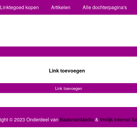
Linktegoed kopen
Artikelen
Alle dochterpagina's
Link toevoegen
Link toevoegen
ight © 2023 Onderdeel van
BaakmanMedia
&
Vrolijk Internet S